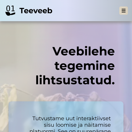
Teeveeb
Veebilehe
tegemine
lihtsustatud.
Tutvustame uut interaktiivset
sisu loomise ja näitamise
platvormi. See on suurepärane