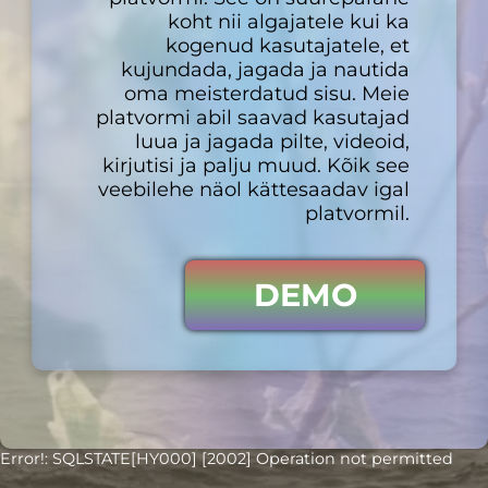
koht nii algajatele kui ka
kogenud kasutajatele, et
kujundada, jagada ja nautida
oma meisterdatud sisu. Meie
platvormi abil saavad kasutajad
luua ja jagada pilte, videoid,
kirjutisi ja palju muud. Kõik see
veebilehe näol kättesaadav igal
platvormil.
DEMO
Error!: SQLSTATE[HY000] [2002] Operation not permitted