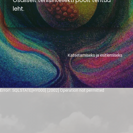
Osaliselt tehisintellekti poolt tehtud
leht.
Katsetamiseks ja esitlemiseks
Error!: SQLSTATE[HY000] [2002] Operation not permitted