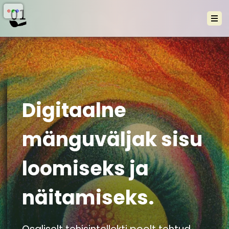
Digitaalne
mänguväljak sisu
loomiseks ja
näitamiseks.